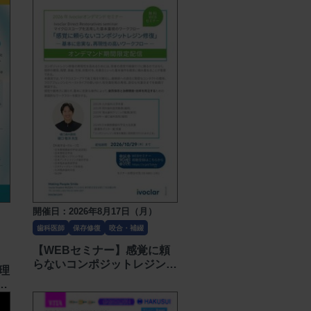
費
徹底ハンズオン〔デンタリー
～
ド〕
開催日：2026年8月17日（月）
歯科医師
保存修復
咬合・補綴
【WEBセミナー】感覚に頼
らないコンポジットレジン修
理
復 基本に忠実な、再現性の
ミ
高いワークフロー〔Ivoclar
感
vivadent〕