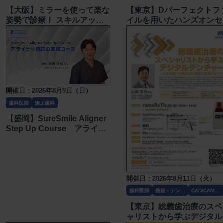
【大阪】ミラーを使って楽な
【東京】Dパーフェクトフ
姿勢で診療！ スキルアップ
イルを用いたハンズオンセ
セミナー 1.5日コース 〔モ
ナー〔ペントロン ジャパ
リタ〕
ン〕
開催日：2026年8月9日（日）
歯科医師
矯正歯科
【盛岡】SureSmile Aligner
Step Up Course アライナ
ー矯正の実践コース〔デンツ
プライシロナ〕
開催日：2026年8月11日（火）
歯科医師
義歯・デンチ
CAD/CAM・
ャー
技工
【東京】総義歯治療のスペ
ャリストから学ぶデジタル