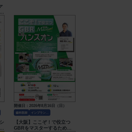
〔ナカニシ〕
ァ
ミ
開催日：2026年8月16日（日）
歯科医師
インプラン
ト・口腔外科
シ
【大阪】ここぞ！で役立つ
デ
GBRをマスターするための