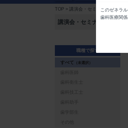
TOP
> 講演会・セミナー
このゼネラル
歯科医療関係
講演会・セミナー
職種で探す
すべて
（未選択）
歯科医師
歯科衛生士
歯科技工士
歯科助手
歯学部生
その他