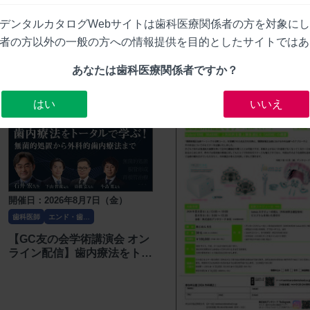
デンタルカタログWebサイトは歯科医療関係者の方を対象に
者の方以外の一般の方への情報提供を目的としたサイトではあ
あなたは歯科医療関係者ですか？
はい
いいえ
開催日：2026年8月7日（金）
歯科医師
エンド・歯内
療法
【GC友の会学術講演会 オン
ライン配信】歯内療法をトー
タルで学ぶ！無菌的処置から
外科的歯内療法まで〔ジーシ
ー〕