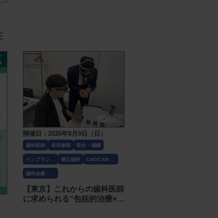
正
開催日：2026年8月9日（日）
歯科医師
保存修復
咬合・補綴
インプラン
矯正歯科
CAD/CAM・
ト・口腔外科
技工
歯科全般・そ
の他
【東京】これからの歯科医師
に求められる“包括的治療×経
営” 5日間ハンズオンコース