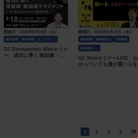
染管理研究会〕
開催日：2026年8月18日（火）
開催日：2026年8月19日（水）
歯科医師
保存修復
インプラン
歯科医師
歯科衛生士
予防歯科
ト・口腔外科
GC Biomaterials Webセミナ
歯科全般・そ
の他
ー 成功に導く 硬組織・軟
GC WebセミナーLIVE わ
組織マネジメント〔ジーシ
かっていても腰が重い人を
ー〕
かすには？〔ジーシー〕
1
2
3