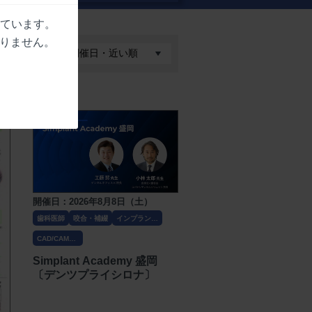
しています。
りません。
開催日：2026年8月8日（土）
歯科医師
咬合・補綴
インプラン
ト・口腔外科
CAD/CAM・
技工
Simplant Academy 盛岡
〔デンツプライシロナ〕