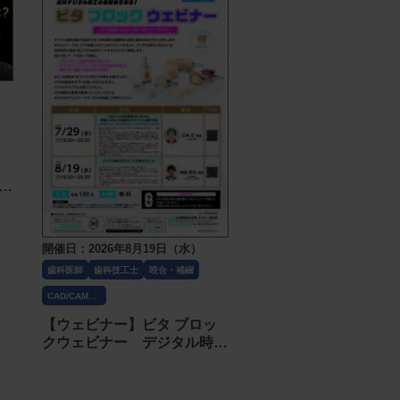
動
開催日：2026年8月19日（水）
歯科医師
歯科技工士
咬合・補綴
CAD/CAM・
技工
【ウェビナー】ビタ ブロッ
クウェビナー デジタル時代
だからこそ大事なポイント
〔白水貿易〕