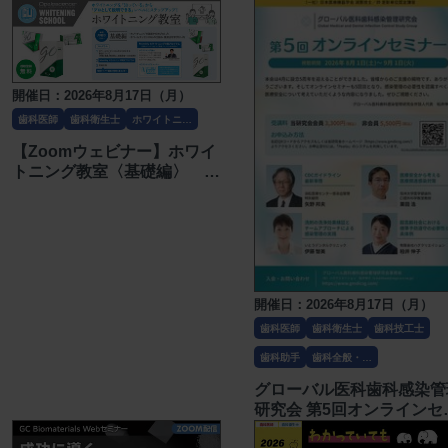
ンチャー ～いま必要！自
および保険の臨床ポイント
〔モリタ〕
開催日：2026年8月17日（月）
歯科医師
歯科衛生士
ホワイトニン
グ
【Zoomウェビナー】ホワイ
トニング教室〈基礎編〉
〔ULTRADENT JAPAN〕
開催日：2026年8月17日（月）
歯科医師
歯科衛生士
歯科技工士
歯科助手
歯科全般・そ
の他
グローバル医科歯科感染管
研究会 第5回オンラインセ
ナー〔グローバル医科歯科