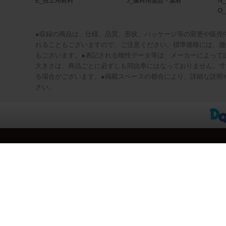
E_技工用材料
J_歯科用薬品・薬材
N
O
●収録の商品は、仕様、品質、形状、パッケージ等の変更や販売
れることもございますので、ご注意ください。標準価格には、撤
もございます。●表記される物性データ等は、メーカーによって
大きさは、商品ごとに必ずしも同比率にはなっておりません。寸
る場合がございます。●掲載スペースの都合により、詳細な説明
さい。