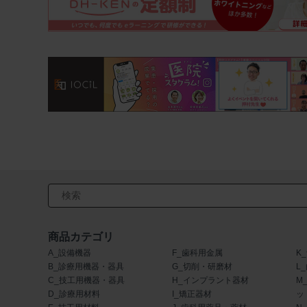
検索キーワード入力
商品カテゴリ
A_設備機器
F_歯科用金属
K
B_診療用機器・器具
G_切削・研磨材
L
C_技工用機器・器具
H_インプラント器材
M
D_診療用材料
I_矯正器材
ッ