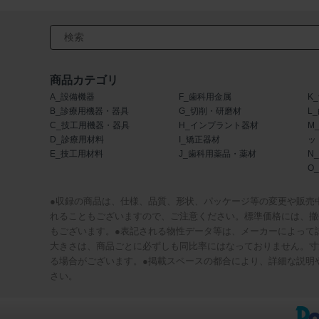
検索キーワード入力
商品カテゴリ
A_設備機器
F_歯科用金属
K
B_診療用機器・器具
G_切削・研磨材
L
C_技工用機器・器具
H_インプラント器材
M
D_診療用材料
I_矯正器材
ッ
E_技工用材料
J_歯科用薬品・薬材
N
O
●収録の商品は、仕様、品質、形状、パッケージ等の変更や販売
れることもございますので、ご注意ください。標準価格には、撤
もございます。●表記される物性データ等は、メーカーによって
大きさは、商品ごとに必ずしも同比率にはなっておりません。寸
る場合がございます。●掲載スペースの都合により、詳細な説明
さい。