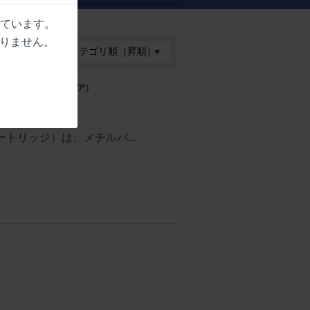
しています。
りません。
errel S.p.A（イタリア）
 注射液
ートリッジ）は、メチルパ...