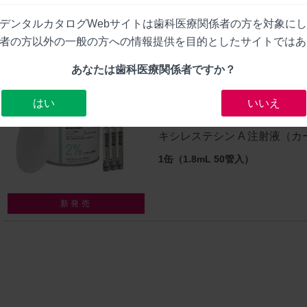
デンタルカタログWebサイトは歯科医療関係者の方を対象に
者の方以外の一般の方への情報提供を目的としたサイトではあ
あなたは歯科医療関係者ですか？
製造販売元 : 白水貿易（株） / 製造元 : Pi
はい
いいえ
キシレステシン™A
キシレステシン A 注射液（カ
1缶（1.8mL 50管入）
新発売