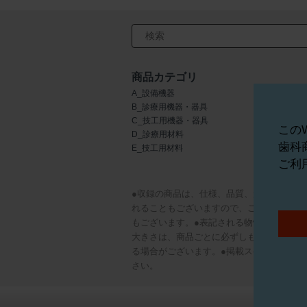
検索キーワード入力
商品カテゴリ
A_設備機器
F_歯科用金属
B_診療用機器・器具
G_切削・研
C_技工用機器・器具
H_インプラ
この
D_診療用材料
I_矯正器材
歯科
E_技工用材料
J_歯科用薬
ご利
●収録の商品は、仕様、品質、形状、パッ
れることもございますので、ご注意くださ
もございます。●表記される物性データ等
大きさは、商品ごとに必ずしも同比率には
る場合がございます。●掲載スペースの都
さい。