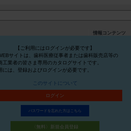
情報コンテンツ
K_予防歯科器材
新製品ニュース
磨材
L_白衣・衛生材料
業界情報・ニュース
【ご利用にはログインが必要です】
ント器材
M_歯科用コンピュータ・院内ネ
経営情報
WEBサイトは、歯科医療従事者または歯科販売店等の
ットワーク
講演会・セミナー
商工業者の皆さま専用のカタログサイトです。
品・薬材
N_その他の製品
O_書籍
用には、登録およびログインが必要です。
ケージ等の変更や販売中止等については、予告なしに行われる場合があります
このサイトについて
い。標準価格には、撤去料、取付料、運賃や諸費用などは含まれず、商品によ
は、メーカーによって試験方法等が異なる場合があり、物性データは一律に比
ログイン
なっておりません。寸法をご確認ください。また、商品の色調等は、モニター
合により、詳細な説明や一部の付属品や部品、オプション品等を省略した商品
パスワードを忘れた方はこちら
〈無料〉新規会員登録