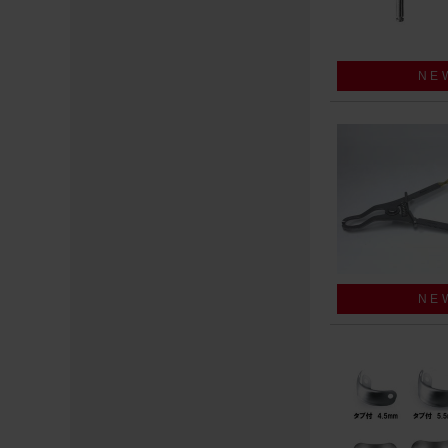
NE
NE