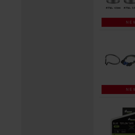
NE
NE