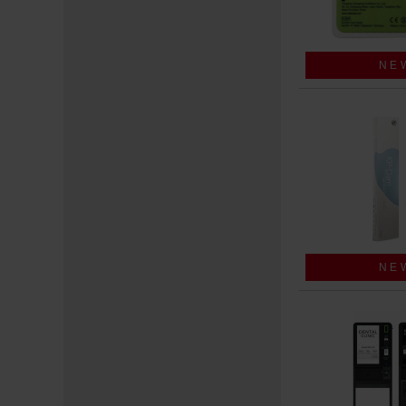
NE
NE