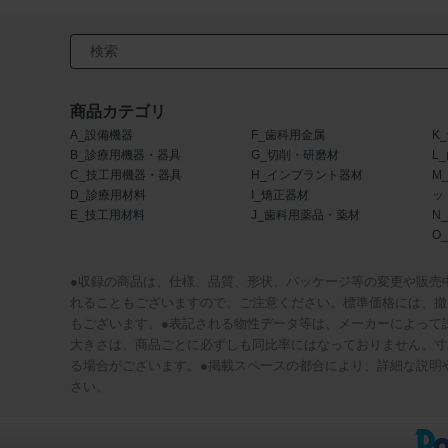
検索キーワード入力
商品カテゴリ
A_設備機器
F_歯科用金属
K
B_診療用機器・器具
G_切削・研磨材
L
C_技工用機器・器具
H_インプラント器材
M
D_診療用材料
I_矯正器材
ッ
E_技工用材料
J_歯科用薬品・薬材
N
O
●収録の商品は、仕様、品質、形状、パッケージ等の変更や販売
れることもございますので、ご注意ください。標準価格には、撤
もございます。●表記される物性データ等は、メーカーによって
大きさは、商品ごとに必ずしも同比率にはなっておりません。寸
る場合がございます。●掲載スペースの都合により、詳細な説明
さい。