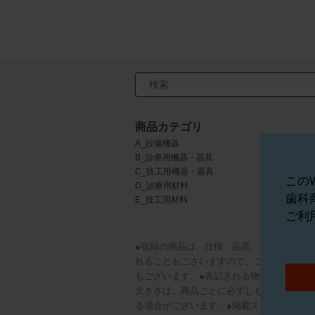
検索キーワード入力
商品カテゴリ
A_設備機器
F_歯科用金属
B_診療用機器・器具
G_切削・研
C_技工用機器・器具
H_インプラ
この
D_診療用材料
I_矯正器材
歯科
E_技工用材料
J_歯科用薬
ご利
●収録の商品は、仕様、品質、形状、パッ
れることもございますので、ご注意くださ
もございます。●表記される物性データ等
大きさは、商品ごとに必ずしも同比率には
る場合がございます。●掲載スペースの都