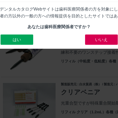
デンタルカタログWebサイトは歯科医療関係者の方を対象に
者の方以外の一般の方への情報提供を目的としたサイトではあ
あなたは歯科医療関係者ですか？
製造販売元 : 白水貿易（株） / 製造元 
はい
いいえ
エンブレイス レジ
練和不要のワンステップ接着性
リフィル（中粘度・低粘度）各種（商品
製造販売元 : 白水貿易（株） / 製造元 
クリアベニア
光重合型ですが特殊重合開始剤
リフィル クリア（1.2mL）各種（商品