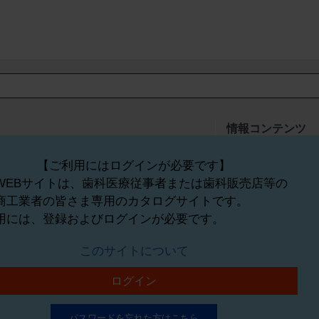
情報コンテンツ
K_予防歯科器材
新製品ニュース
磨材
L_白衣・衛生材料
業界情報・ニュース
【ご利用にはログインが必要です】
ント器材
M_歯科用コンピュータ・院内ネ
経営情報
WEBサイトは、歯科医療従事者または歯科販売店等の
ットワーク
講演会・セミナー
商工業者の皆さま専用のカタログサイトです。
品・薬材
N_その他の製品
O_書籍
用には、登録およびログインが必要です。
ケージ等の変更や販売中止等については、予告なしに行われる場合があります
このサイトについて
い。標準価格には、撤去料、取付料、運賃や諸費用などは含まれず、商品によ
は、メーカーによって試験方法等が異なる場合があり、物性データは一律に比
ログイン
なっておりません。寸法をご確認ください。また、商品の色調等は、モニター
合により、詳細な説明や一部の付属品や部品、オプション品等を省略した商品
パスワードを忘れた方はこちら