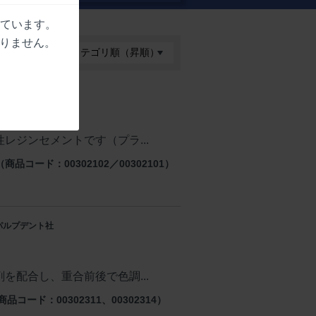
しています。
りません。
: パルプデント社
ンセメント
レジンセメントです（プラ...
コード：00302102／00302101）
: パルプデント社
を配合し、重合前後で色調...
コード：00302311、00302314）