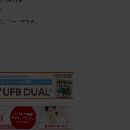
: パルプデント社
ン
滑沢コート材です。
）