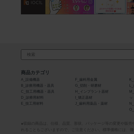
検索キーワード入力
商品カテゴリ
A_設備機器
F_歯科用金属
K
B_診療用機器・器具
G_切削・研磨材
L
C_技工用機器・器具
H_インプラント器材
M
D_診療用材料
I_矯正器材
ッ
E_技工用材料
J_歯科用薬品・薬材
N
O
●収録の商品は、仕様、品質、形状、パッケージ等の変更や販売
れることもございますので、ご注意ください。標準価格には、撤