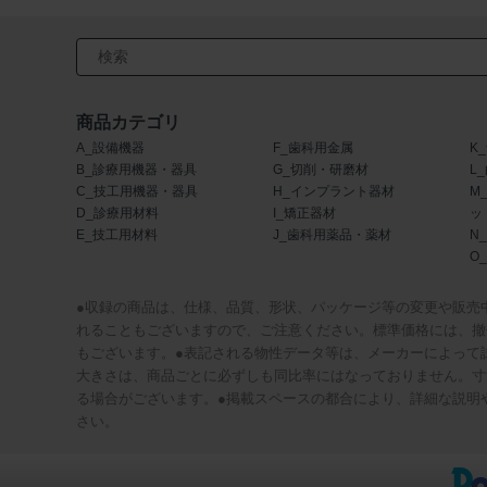
検索キーワード入力
商品カテゴリ
A_設備機器
F_歯科用金属
K
B_診療用機器・器具
G_切削・研磨材
L
C_技工用機器・器具
H_インプラント器材
M
D_診療用材料
I_矯正器材
ッ
E_技工用材料
J_歯科用薬品・薬材
N
O
●収録の商品は、仕様、品質、形状、パッケージ等の変更や販売
れることもございますので、ご注意ください。標準価格には、撤
もございます。●表記される物性データ等は、メーカーによって
大きさは、商品ごとに必ずしも同比率にはなっておりません。寸
る場合がございます。●掲載スペースの都合により、詳細な説明
さい。