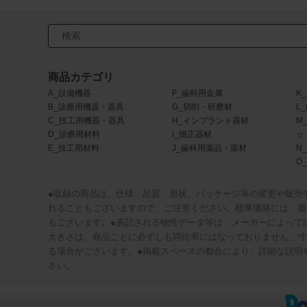
検索キーワード入力
商品カテゴリ
A_設備機器
F_歯科用金属
K
B_診療用機器・器具
G_切削・研磨材
L
C_技工用機器・器具
H_インプラント器材
M
D_診療用材料
I_矯正器材
ッ
E_技工用材料
J_歯科用薬品・薬材
N
O
●収録の商品は、仕様、品質、形状、パッケージ等の変更や販売
れることもございますので、ご注意ください。標準価格には、撤
もございます。●表記される物性データ等は、メーカーによって
大きさは、商品ごとに必ずしも同比率にはなっておりません。寸
る場合がございます。●掲載スペースの都合により、詳細な説明
さい。