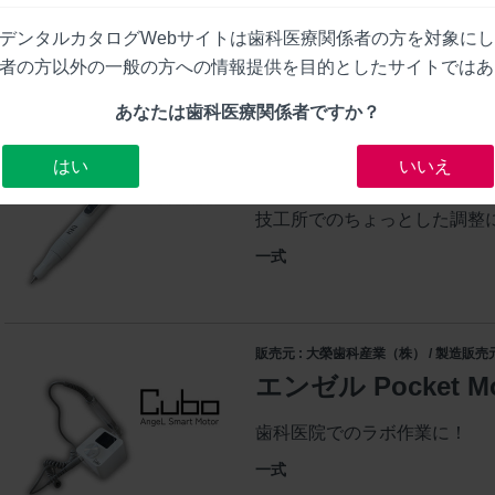
デンタルカタログWebサイトは歯科医療関係者の方を対象に
者の方以外の一般の方への情報提供を目的としたサイトではあ
あなたは歯科医療関係者ですか？
販売元 : 大榮歯科産業（株） / 製造販売元
はい
いいえ
エンゼル Pocket Mo
技工所でのちょっとした調整
一式
販売元 : 大榮歯科産業（株） / 製造販売元
エンゼル Pocket Mo
歯科医院でのラボ作業に！
一式