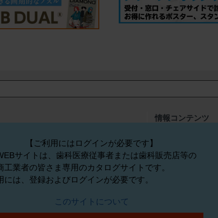
情報コンテンツ
K_予防歯科器材
新製品ニュース
磨材
L_白衣・衛生材料
業界情報・ニュース
【ご利用にはログインが必要です】
ント器材
M_歯科用コンピュータ・院内ネ
経営情報
WEBサイトは、歯科医療従事者または歯科販売店等の
ットワーク
講演会・セミナー
商工業者の皆さま専用のカタログサイトです。
品・薬材
N_その他の製品
O_書籍
用には、登録およびログインが必要です。
ケージ等の変更や販売中止等については、予告なしに行われる場合があります
このサイトについて
い。標準価格には、撤去料、取付料、運賃や諸費用などは含まれず、商品によ