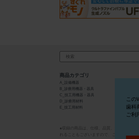
検索キーワード入力
商品カテゴリ
A_設備機器
F_歯科用金属
B_診療用機器・器具
G_切削・研
C_技工用機器・器具
H_インプラ
この
D_診療用材料
I_矯正器材
歯科
E_技工用材料
J_歯科用薬
ご利
●収録の商品は、仕様、品質、形状、パッ
れることもございますので、ご注意くださ