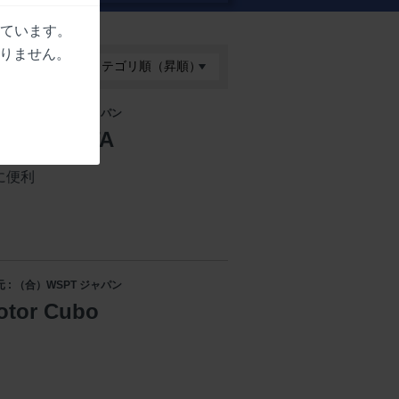
しています。
りません。
 : （合）WSPT ジャパン
tor PENTA
に便利
 : （合）WSPT ジャパン
tor Cubo