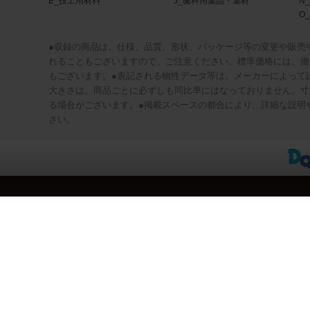
E_技工用材料
J_歯科用薬品・薬材
N
O
●収録の商品は、仕様、品質、形状、パッケージ等の変更や販売
れることもございますので、ご注意ください。標準価格には、撤
もございます。●表記される物性データ等は、メーカーによって
大きさは、商品ごとに必ずしも同比率にはなっておりません。寸
る場合がございます。●掲載スペースの都合により、詳細な説明
さい。