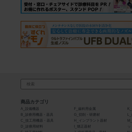
検索キーワード入力
商品カテゴリ
A_設備機器
F_歯科用金属
K
B_診療用機器・器具
G_切削・研磨材
L
C_技工用機器・器具
H_インプラント器材
M
D_診療用材料
I_矯正器材
ッ