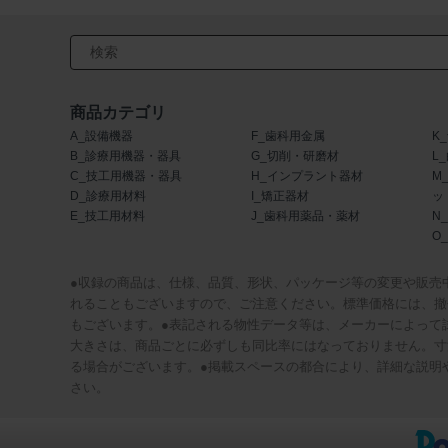
検索キーワード入力
商品カテゴリ
A_設備機器
F_歯科用金属
K
B_診療用機器・器具
G_切削・研磨材
L
C_技工用機器・器具
H_インプラント器材
M
D_診療用材料
I_矯正器材
ッ
E_技工用材料
J_歯科用薬品・薬材
N
O
●収録の商品は、仕様、品質、形状、パッケージ等の変更や販売
れることもございますので、ご注意ください。標準価格には、撤
もございます。●表記される物性データ等は、メーカーによって
大きさは、商品ごとに必ずしも同比率にはなっておりません。寸
る場合がございます。●掲載スペースの都合により、詳細な説明
さい。