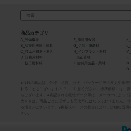
検索キーワード入力
商品カテゴリ
A_設備機器
F_歯科用金属
K
B_診療用機器・器具
G_切削・研磨材
L
C_技工用機器・器具
H_インプラント器材
M
D_診療用材料
I_矯正器材
ッ
E_技工用材料
J_歯科用薬品・薬材
N
O
●収録の商品は、仕様、品質、形状、パッケージ等の変更や販売
れることもございますので、ご注意ください。標準価格には、撤
もございます。●表記される物性データ等は、メーカーによって
大きさは、商品ごとに必ずしも同比率にはなっておりません。寸
る場合がございます。●掲載スペースの都合により、詳細な説明
さい。