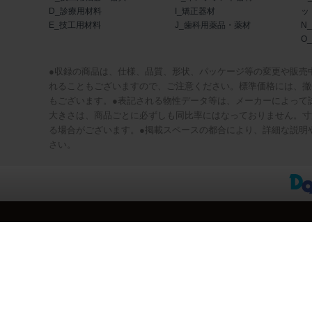
D_診療用材料
I_矯正器材
ッ
E_技工用材料
J_歯科用薬品・薬材
N
O
●収録の商品は、仕様、品質、形状、パッケージ等の変更や販売
れることもございますので、ご注意ください。標準価格には、撤
もございます。●表記される物性データ等は、メーカーによって
大きさは、商品ごとに必ずしも同比率にはなっておりません。寸
る場合がございます。●掲載スペースの都合により、詳細な説明
さい。