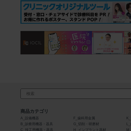
検索キーワード入力
商品カテゴリ
A_設備機器
F_歯科用金属
K
B_診療用機器・器具
G_切削・研磨材
L
C_技工用機器・器具
H_インプラント器材
M