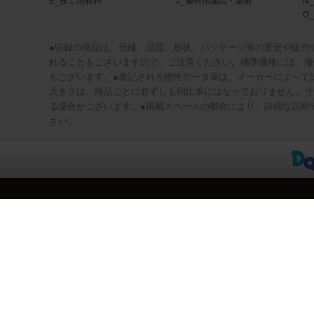
E_技工用材料
J_歯科用薬品・薬材
N
O
●収録の商品は、仕様、品質、形状、パッケージ等の変更や販売
れることもございますので、ご注意ください。標準価格には、撤
もございます。●表記される物性データ等は、メーカーによって
大きさは、商品ごとに必ずしも同比率にはなっておりません。寸
る場合がございます。●掲載スペースの都合により、詳細な説明
さい。