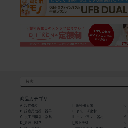
検索キーワード入力
商品カテゴリ
A_設備機器
F_歯科用金属
K
B_診療用機器・器具
G_切削・研磨材
L
C_技工用機器・器具
H_インプラント器材
M
D_診療用材料
I_矯正器材
ッ