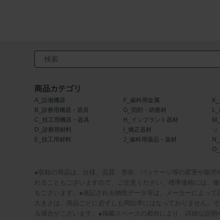
検索キーワード入力
商品カテゴリ
A_設備機器
F_歯科用金属
K
B_診療用機器・器具
G_切削・研磨材
L
C_技工用機器・器具
H_インプラント器材
M
D_診療用材料
I_矯正器材
ッ
E_技工用材料
J_歯科用薬品・薬材
N
O
●収録の商品は、仕様、品質、形状、パッケージ等の変更や販売
れることもございますので、ご注意ください。標準価格には、撤
もございます。●表記される物性データ等は、メーカーによって
大きさは、商品ごとに必ずしも同比率にはなっておりません。寸
る場合がございます。●掲載スペースの都合により、詳細な説明