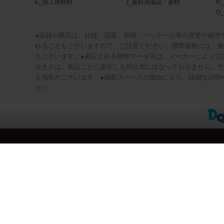
E_技工用材料
J_歯科用薬品・薬材
N
O
●収録の商品は、仕様、品質、形状、パッケージ等の変更や販売
れることもございますので、ご注意ください。標準価格には、撤
もございます。●表記される物性データ等は、メーカーによって
大きさは、商品ごとに必ずしも同比率にはなっておりません。寸
る場合がございます。●掲載スペースの都合により、詳細な説明
さい。