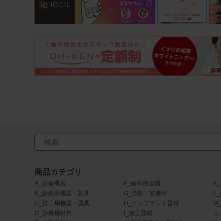
検索キーワード入力
商品カテゴリ
A_設備機器
F_歯科用金属
K
B_診療用機器・器具
G_切削・研磨材
L
C_技工用機器・器具
H_インプラント器材
M
D_診療用材料
I_矯正器材
ッ