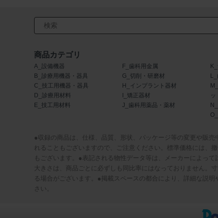
検索キーワード入力
商品カテゴリ
A_設備機器
F_歯科用金属
K
B_診療用機器・器具
G_切削・研磨材
L
C_技工用機器・器具
H_インプラント器材
M
D_診療用材料
I_矯正器材
ッ
E_技工用材料
J_歯科用薬品・薬材
N
O
●収録の商品は、仕様、品質、形状、パッケージ等の変更や販売
れることもございますので、ご注意ください。標準価格には、撤
もございます。●表記される物性データ等は、メーカーによって
大きさは、商品ごとに必ずしも同比率にはなっておりません。寸
る場合がございます。●掲載スペースの都合により、詳細な説明
さい。